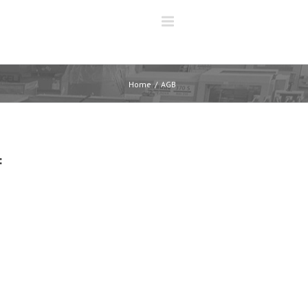
Home
AGB
: