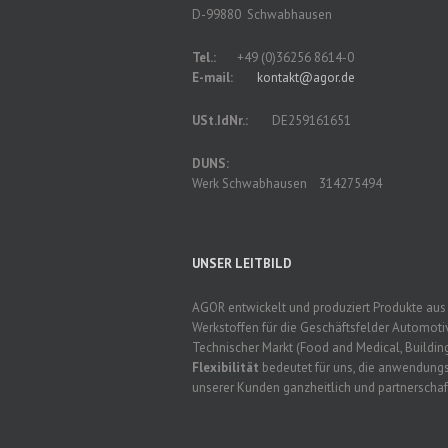
D-99880 Schwabhausen
Tel.:
+49 (0)36256 8614-0
E-mail:
kontakt@agor.de
USt.IdNr.:
DE259161651
DUNS:
Werk Schwabhausen 314275494
UNSER LEITBILD
AGOR entwickelt und produziert Produkte au
Werkstoffen für die Geschäftsfelder Automot
Technischer Markt (Food and Medical, Building
Flexibilität
bedeutet für uns, die anwendung
unserer Kunden ganzheitlich und partnerschaf