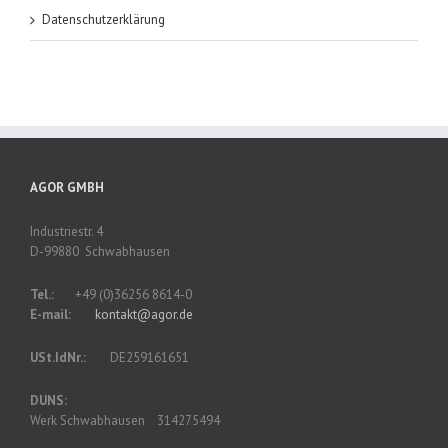
Datenschutzerklärung
AGOR GMBH
Industriestr. 4
D-99880 Schwabhausen
Tel.:
+49 (0)36256 8614-0
E-mail:
kontakt@agor.de
USt.IdNr.:
DE259161651
DUNS:
Werk Schwabhausen 314275494