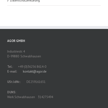
Datenschutzerklärung
AGOR GMBH
Industriestr. 4
D-99880 Schwabhausen
Tel.:
+49 (0)36256 8614-0
E-mail:
kontakt@agor.de
USt.IdNr.:
DE259161651
DUNS:
Werk Schwabhausen 314275494